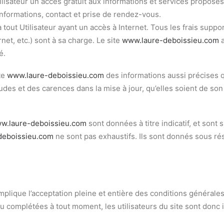
ilisateur un accès gratuit aux informations et services proposés 
 informations, contact et prise de rendez-vous.
à tout Utilisateur ayant un accès à Internet. Tous les frais suppo
net, etc.) sont à sa charge. Le site
www.laure-deboissieu.com
a
é.
te
www.laure-deboissieu.com
des informations aussi précises q
s et des carences dans la mise à jour, qu’elles soient de son fa
w.laure-deboissieu.com
sont données à titre indicatif, et sont s
deboissieu.com
ne sont pas exhaustifs. Ils sont donnés sous r
mplique l’acceptation pleine et entière des conditions générales 
ou complétées à tout moment, les utilisateurs du site sont donc 